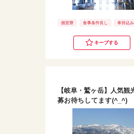
個室寮
食事条件良し
車持込
キープする
【岐阜・鷲ヶ岳】人気観
募お待ちしてます(^_^)