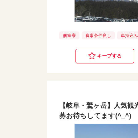
個室寮
食事条件良し
車持込
キープする
【岐阜・鷲ヶ岳】人気観
募お待ちしてます(^_^)