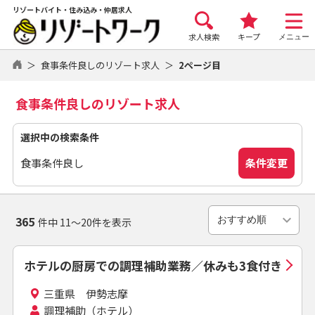
リゾートバイト・住み込み・仲居求人
求人検索
キープ
メニュー
食事条件良しのリゾート求人
2ページ目
食事条件良しのリゾート求人
選択中の検索条件
条件変更
食事条件良し
365
件中 11～20件を表示
ホテルの厨房での調理補助業務／休みも3食付き
三重県 伊勢志摩
調理補助（ホテル）