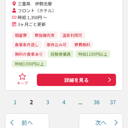
三重県 伊勢志摩
フロント（ホテル）
時給 1,350円 ～
3ヶ月ごと更新
個室寮
寮設備充実
温泉利用可
食事条件良し
車持込み可
寮費無料
無料の食事あり
経験者優遇
時給1100円以上
時給1300円以上
詳細を見る
キープ
1
2
3
4
...
36
37
前へ
次へ