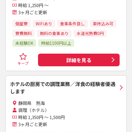
時給 1,250円 ～
3ヶ月ごと更新
個室寮
WiFiあり
食事条件良し
車持込み可
寮費無料
無料の食事あり
水道光熱費0円
未経験OK
時給1100円以上
詳細を見る
キープ
ホテルの厨房での調理業務／洋食の経験者優遇
します
静岡県 熱海
調理（ホテル）
時給 1,350円 ～ 1,500円
3ヶ月ごと更新