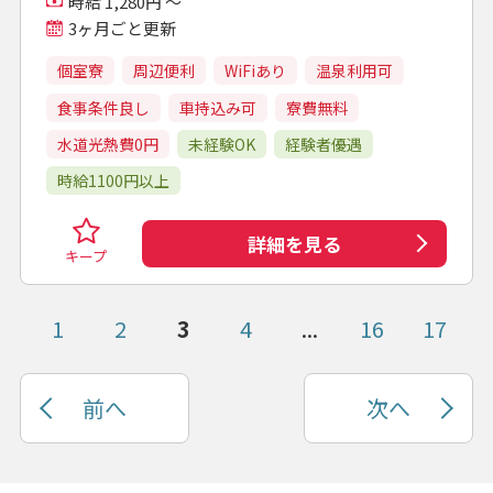
時給 1,280円 ～
3ヶ月ごと更新
個室寮
周辺便利
WiFiあり
温泉利用可
食事条件良し
車持込み可
寮費無料
水道光熱費0円
未経験OK
経験者優遇
時給1100円以上
詳細を見る
キープ
1
2
3
4
...
16
17
前へ
次へ