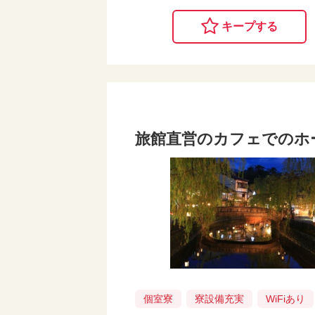
キープする
旅館直営のカフェでのホ
個室寮
寮設備充実
WiFiあり