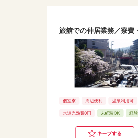
旅館での仲居業務／寮費
個室寮
周辺便利
温泉利用可
水道光熱費0円
未経験OK
経
キープする