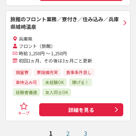
旅館のフロント業務／寮付き／住み込み／兵庫
県城崎温泉
兵庫県
フロント（旅館）
時給 1,250円 ～ 1,250円
初回2ヵ月、その後は3ヵ月ごと更新
個室寮
寮設備充実
食事条件良し
車持込み可
未経験OK
稼げる！
経験者優遇
友人同士OK
詳細を見る
キープ
1
2
3