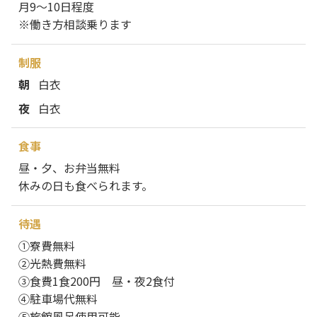
月9～10日程度
※働き方相談乗ります
制服
朝
白衣
夜
白衣
食事
昼・夕、お弁当無料
休みの日も食べられます。
待遇
①寮費無料
②光熱費無料
③食費1食200円 昼・夜2食付
④駐車場代無料
⑤旅館風呂使用可能