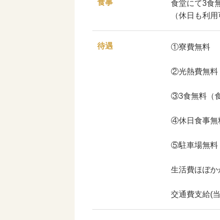
食事
食堂にて3食
（休日も利用
待遇
①寮費無料
②光熱費無料
③3食無料（
④休日食事無
⑤駐車場無料
生活費ほぼか
交通費支給(当