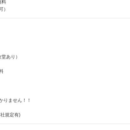
無料
可）
食堂あり）
料
かりません！！
社規定有)