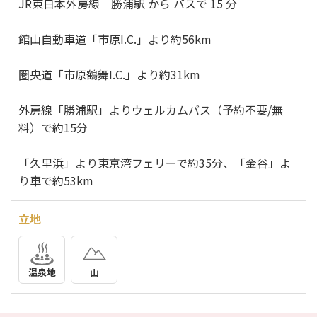
JR東日本外房線 勝浦駅 から バスで 15 分
館山自動車道「市原I.C.」より約56km
圏央道「市原鶴舞I.C.」より約31km
外房線「勝浦駅」よりウェルカムバス（予約不要/無
料）で約15分
「久里浜」より東京湾フェリーで約35分、「金谷」よ
り車で約53km
立地
温泉地
山