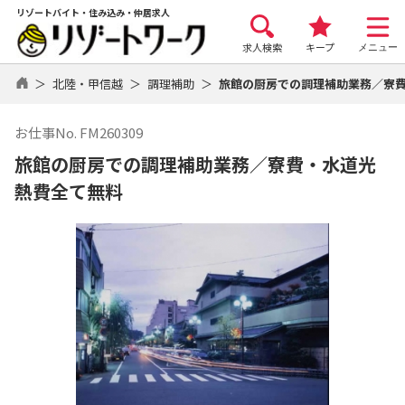
リゾートバイト・住み込み・仲居求人
求人検索
キープ
メニュー
北陸・甲信越
調理補助
旅館の厨房での調理補助業務／寮
お仕事No. FM260309
旅館の厨房での調理補助業務／寮費・水道光
熱費全て無料