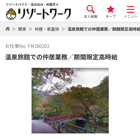
リゾートバイト・住み込み・仲居求人
求人検索
キープ
メニュー
関東
仲居・客室係
温泉旅館での仲居業務／期間限定高時
お仕事No. FM260202
温泉旅館での仲居業務／期間限定高時給