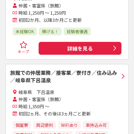
仲居・客室係（旅館）
時給 1,250円 ～ 1,250円
初回2か月、以降3か月ごと更新
未経験OK
稼げる！
経験者優遇
詳細を見る
キープ
旅館での仲居業務／接客業／寮付き／住み込み
／岐阜県下呂温泉
岐阜県 下呂温泉
仲居・客室係（旅館）
時給 1,350円 ～
初回2ヵ月、その後は3ヵ月ごと更新
個室寮
周辺便利
WiFiあり
車持込み可