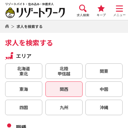
リゾートバイト・住み込み・仲居求人
求人検索
キープ
メニュー
求人を検索する
求人を検索する
エリア
北海道
北陸
関東
東北
甲信越
東海
関西
中国
四国
九州
沖縄
職種