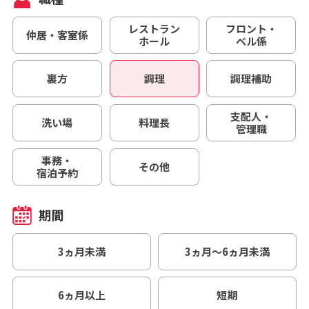
レストラン
フロント・
仲居・客室係
ホール
ベル係
裏方
調理
調理補助
支配人・
洗い場
料理長
管理職
事務・
その他
宿泊予約
期間
3ヵ月未満
3ヵ月～6ヵ月未満
6ヵ月以上
短期