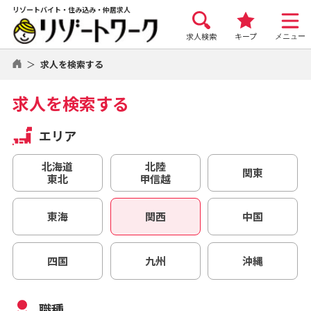
リゾートバイト・住み込み・仲居求人
求人検索
キープ
メニュー
求人を検索する
求人を検索する
エリア
北海道
北陸
関東
東北
甲信越
東海
関西
中国
四国
九州
沖縄
職種