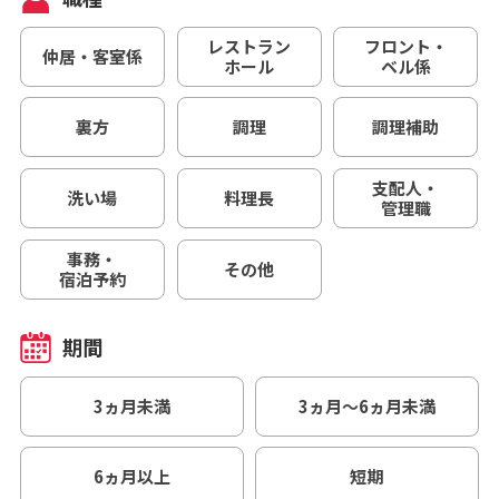
レストラン
フロント・
仲居・客室係
ホール
ベル係
裏方
調理
調理補助
支配人・
洗い場
料理長
管理職
事務・
その他
宿泊予約
期間
3ヵ月未満
3ヵ月～6ヵ月未満
6ヵ月以上
短期