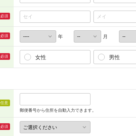
必須
必須
年
月
必須
女性
男性
任意
郵便番号から住所を自動入力できます。
必須